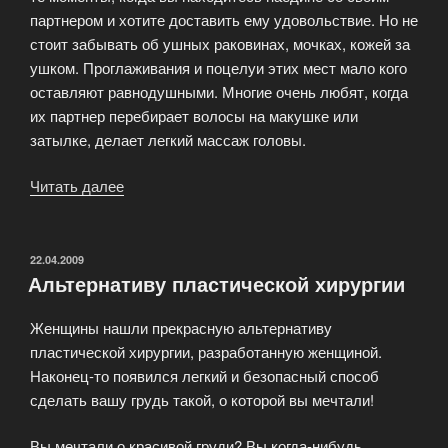
партнером и хотите доставить ему удовольствие. Но не
стоит забывать об ушных раковинах, мочках, кожей за
ушком. Проглаживания и поцелуи этих мест мало кого
оставляют равнодушными. Многие очень любят, когда
их партнер перебирает волосы на макушке или
затылке, делает легкий массаж головы.
Читать далее
«Эрогенные
зоны
человека»
ОПУБЛИКОВАНО
22.04.2009
Альтернативу пластической хирургии
Женщины нашли прекрасную альтернативу
пластической хирургии, разработанную женщиной.
Наконец-то появился легкий и безопасный способ
сделать вашу грудь такой, о которой вы мечтали!
Вы мечтали о красивой груди? Вы когда-нибудь