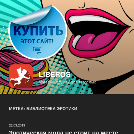
Перейти
к
содержимому
LIBEROS
Магазин игрушек для взрослых
МЕТКА: БИБЛИОТЕКА ЭРОТИКИ
ОПУБЛИКОВАНО
22.03.2019
Эротическая мода не стоит на месте.