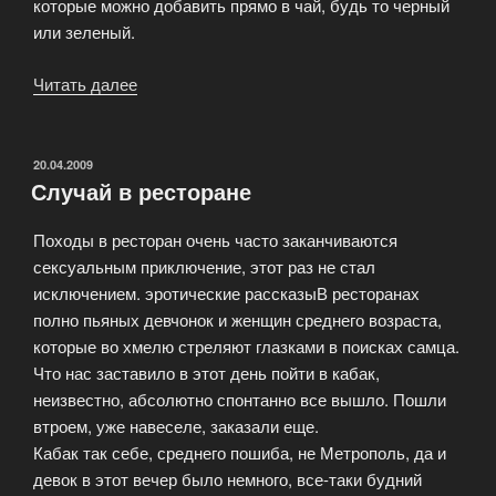
которые можно добавить прямо в чай, будь то черный
или зеленый.
Читать далее
«Способы
применения
ягоды
годжи.»
ОПУБЛИКОВАНО
20.04.2009
Случай в ресторане
Походы в ресторан очень часто заканчиваются
сексуальным приключение, этот раз не стал
исключением. эротические рассказыВ ресторанах
полно пьяных девчонок и женщин среднего возраста,
которые во хмелю стреляют глазками в поисках самца.
Что нас заставило в этот день пойти в кабак,
неизвестно, абсолютно спонтанно все вышло. Пошли
втроем, уже навеселе, заказали еще.
Кабак так себе, среднего пошиба, не Метрополь, да и
девок в этот вечер было немного, все-таки будний