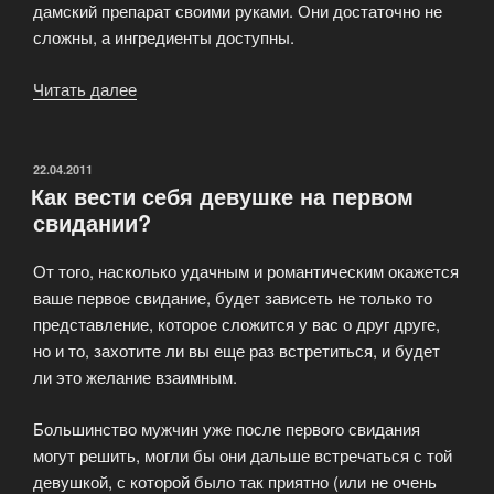
дамский препарат своими руками. Они достаточно не
сложны, а ингредиенты доступны.
Читать далее
«Как
изготовить
возбудитель
для
ОПУБЛИКОВАНО
22.04.2011
Как вести себя девушке на первом
женщин
свидании?
своими
руками?»
От того, насколько удачным и романтическим окажется
ваше первое свидание, будет зависеть не только то
представление, которое сложится у вас о друг друге,
но и то, захотите ли вы еще раз встретиться, и будет
ли это желание взаимным.
Большинство мужчин уже после первого свидания
могут решить, могли бы они дальше встречаться с той
девушкой, с которой было так приятно (или не очень