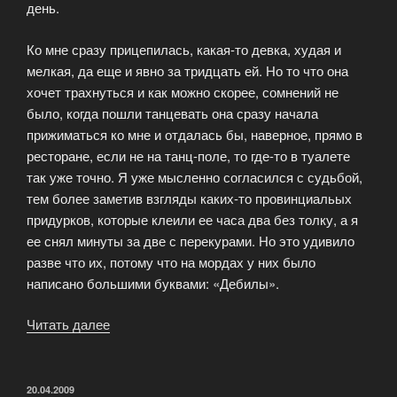
день.
Ко мне сразу прицепилась, какая-то девка, худая и
мелкая, да еще и явно за тридцать ей. Но то что она
хочет трахнуться и как можно скорее, сомнений не
было, когда пошли танцевать она сразу начала
прижиматься ко мне и отдалась бы, наверное, прямо в
ресторане, если не на танц-поле, то где-то в туалете
так уже точно. Я уже мысленно согласился с судьбой,
тем более заметив взгляды каких-то провинциальых
придурков, которые клеили ее часа два без толку, а я
ее снял минуты за две с перекурами. Но это удивило
разве что их, потому что на мордах у них было
написано большими буквами: «Дебилы».
Читать далее
«Случай
в
ресторане»
ОПУБЛИКОВАНО
20.04.2009