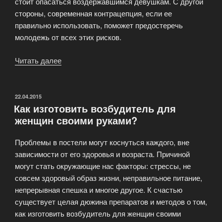
стоит опасаться воздержавшимся девушкам. С другой
стороны, современная контрацепция, если ее
правильно использовать, поможет предостеречь
молодежь от всех этих рисков.
Читать далее
«Стоит
ли
заниматься
сексом
ОПУБЛИКОВАНО
22.04.2015
Как изготовить возбудитель для
до
женщин своими руками?
свадьбы?»
Проблемы в постели могут коснуться каждого, вне
зависимости от его здоровья и возраста. Причиной
могут стать окружающие нас факторы: стрессы, не
совсем здоровый образ жизни, неправильное питание,
непрерывная спешка и многое другое. К счастью
существует целая дюжина препаратов и методов о том,
как изготовить возбудитель для женщин своими