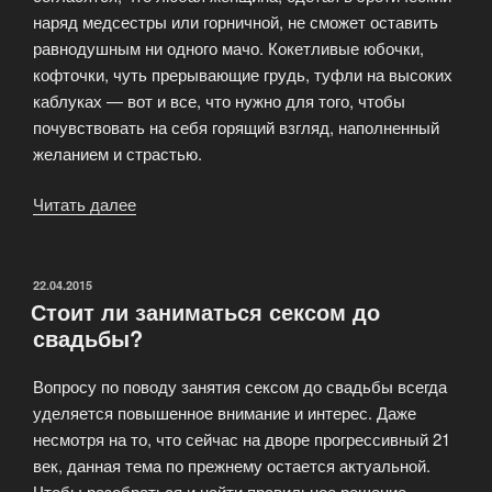
наряд медсестры или горничной, не сможет оставить
равнодушным ни одного мачо. Кокетливые юбочки,
кофточки, чуть прерывающие грудь, туфли на высоких
каблуках — вот и все, что нужно для того, чтобы
почувствовать на себя горящий взгляд, наполненный
желанием и страстью.
Читать далее
«Эротическая
мода
не
стоит
ОПУБЛИКОВАНО
22.04.2015
Стоит ли заниматься сексом до
на
свадьбы?
месте.
Что
Вопросу по поводу занятия сексом до свадьбы всегда
сегодня?»
уделяется повышенное внимание и интерес. Даже
несмотря на то, что сейчас на дворе прогрессивный 21
век, данная тема по прежнему остается актуальной.
Чтобы разобраться и найти правильное решение,