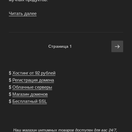
Читать далее
«Несколько
советов
о
том,
как
Навигация
Сле
Страница
1
постройнеть»
по
стра
записям
$
Хостинг от 92 рублей
$
Регистрация домена
$
Облачные серверы
$
Магазин доменов
$
Бесплатный SSL
Наш магазин интимных товаров доступен для вас 24/7,