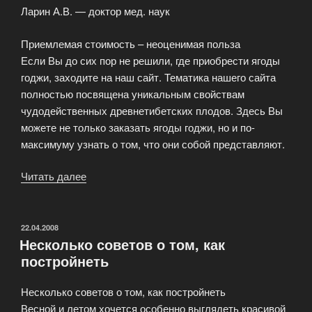
Ларин А.В. — доктор мед. наук
Приемлемая стоимость – неоценимая польза
Если Вы до сих пор не решили, где приобрести ягоды
годжи, заходите на наш сайт. Тематика нашего сайта
полностью посвящена уникальным свойствам
чудодейственных древнетибетских плодов. Здесь Вы
можете не только заказать ягоды годжи, но и по-
максимуму узнать о том, что они собой представляют.
Читать далее
«Ягоды
Годжи
уже
несколько
ОПУБЛИКОВАНО
22.04.2008
Несколько советов о том, как
тысячелетий
постройнеть
известны
людям»
Несколько советов о том, как постройнеть
Весной и летом хочется особенно выглядеть красивой