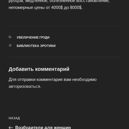
рубцов, медленное, болезненное восстановление,
непомерные цены от 4000$ до 8000$.
РУБРИКИ
УВЕЛИЧЕНИЕ ГРУДИ
МЕТКИ
БИБЛИОТЕКА ЭРОТИКИ
Добавить комментарий
Для отправки комментария вам необходимо
авторизоваться
.
Навигация
Предыдущая
НАЗАД
по
запись:
записям
Возбудители для женщин