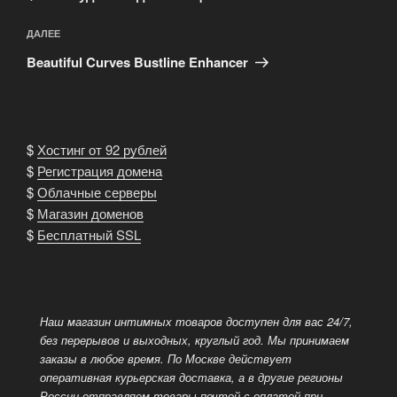
Следующая
ДАЛЕЕ
запись
Beautiful Curves Bustline Enhancer
$
Хостинг от 92 рублей
$
Регистрация домена
$
Облачные серверы
$
Магазин доменов
$
Бесплатный SSL
Наш магазин интимных товаров доступен для вас 24/7,
без перерывов и выходных, круглый год. Мы принимаем
заказы в любое время. По Москве действует
оперативная курьерская доставка, а в другие регионы
России отправляем товары
почтой с оплатой при