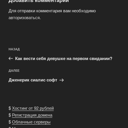
Добавить комментарий
Для отправки комментария вам необходимо
авторизоваться
.
Навигация
Предыдущая
НАЗАД
по
запись:
записям
Как вести себя девушке на первом свидании?
Следующая
ДАЛЕЕ
запись
Дженерик сиалис софт
$
Хостинг от 92 рублей
$
Регистрация домена
$
Облачные серверы