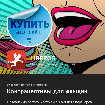
Перейти
к
содержимому
LIBEROS
Магазин игрушек для взрослых
ОПУБЛИКОВАНО
22.04.2012
АВТОР:
LIBEROS.RU
Контрацептивы для женщин
Независимо от того, часто ли вы меняете партнеров