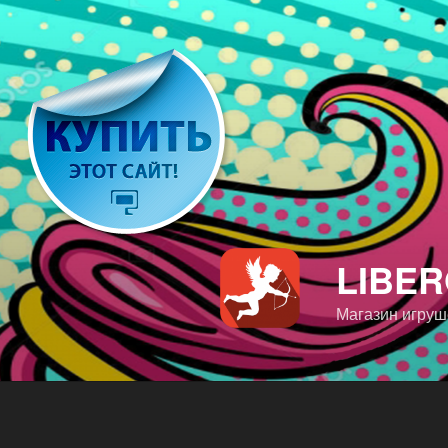
Перейти
к
содержимому
LIBE
Магазин игруш