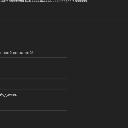
также средств для
повышения потенции и либидо,
енной доставкой!
будитель