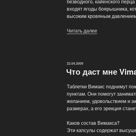
безводного, кайенского перца 
входят ягоды боярышника, ко
высоким кровяным давлением
Читать далее
«Vimax
Pills
поможет
каждому
мужчине»
ОПУБЛИКОВАНО
22.04.2009
Что даст мне Vim
Таблетки Вимакс поднимут по
пунктам. Они помогут занимат
желанием, удовольствием и ак
размерах, а его эрекция стане
Каков состав Вимакса?
Эти капсулы содержат высуше