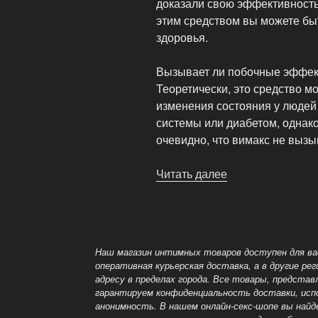
доказали свою эффективность
этим средством вы можете бы
здоровья.
Вызывает ли побочные эффек
Теоретически, это средство м
изменения состояния у людей
системы или диабетом, однако
очевидно, что вимакс не выз
Читать далее
«Что
даст
мне
Vimax?»
Наш магазин интимных товаров доступен для вас
оперативная курьерская доставка, а в другие р
адресу в пределах города. Все товары, предст
гарантируем конфиденциальность доставки, исп
анонимность. В нашем онлайн-секс-шопе вы най