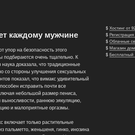
$
Хостинг от 9
жет каждому мужчине
$
Регистрация
$
Облачные с
$
Магазин дом
т упор на безопасность этого
$
Бесплатный
ы подбираются очень тщательно. К
 наука доказала, что традиционные
но со стороны улучшения сексуальных
нтов показал, что вимакс удивительный
пособен исправить почти все
ключая небольшой размер пениса,
и выносливости, раннюю эякуляцию,
екцию и малоприятные оргазмы.
с включает только растительные
из пальметто, женьшеня, гинко, инозина