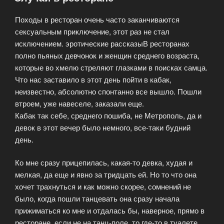
Походы в ресторан очень часто заканчиваются
сексуальным приключение, этот раз не стал
исключением. эротические рассказыВ ресторанах
полно пьяных девчонок и женщин среднего возраста,
которые во хмелю стреляют глазками в поисках самца.
Что нас заставило в этот день пойти в кабак,
неизвестно, абсолютно спонтанно все вышло. Пошли
втроем, уже навеселе, заказали еще.
Кабак так себе, среднего пошиба, не Метрополь, да и
девок в этот вечер было немного, все-таки будний
день.
Ко мне сразу прицепилась, какая-то девка, худая и
мелкая, да еще и явно за тридцать ей. Но то что она
хочет трахнуться и как можно скорее, сомнений не
было, когда пошли танцевать она сразу начала
прижиматься ко мне и отдалась бы, наверное, прямо в
ресторане, если не на танц-поле, то где-то в туалете