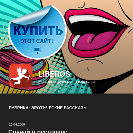
Перейти
к
содержимому
LIBEROS
Магазин игрушек для взрослых
РУБРИКА: ЭРОТИЧЕСКИЕ РАССКАЗЫ
ОПУБЛИКОВАНО
20.04.2009
Случай в ресторане